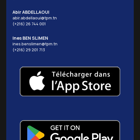
Abir ABDELLAOUI
abir.abdellaoui@tpm.tn
(+216) 26 744 001
Ines BEN SLIMEN
ines.benslimen@tpm.tn
(+216) 29 201 713