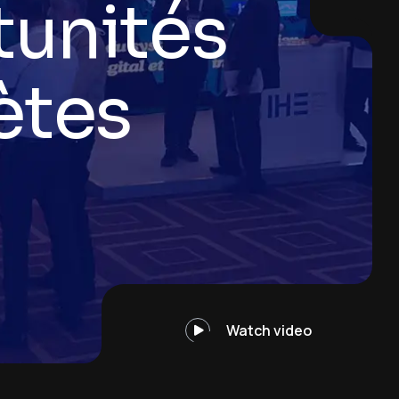
re
TDS
Watch video