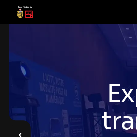
R
décid
le