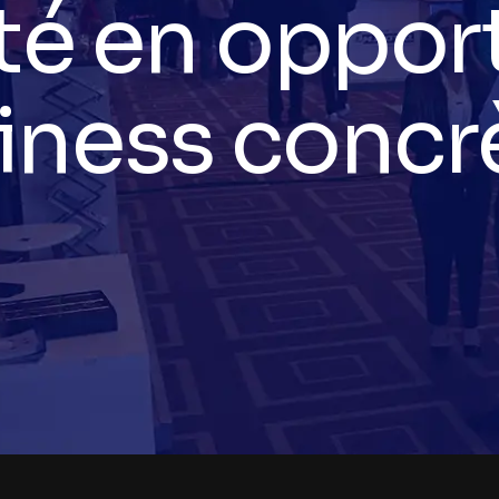
ccélérez vot
oissance à 