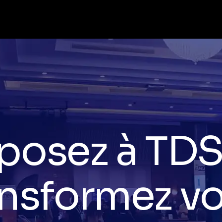
encontrez l
eurs, génér
ads qualifiés