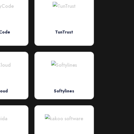
Code
TunTrust
loud
Softylines