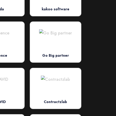
da
kakoo software
ence
Go Big partner
VID
Contractzlab