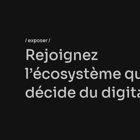
exposer
R
e
j
o
i
g
n
e
z
l
’
é
c
o
s
y
s
t
è
m
e
q
d
é
c
i
d
e
d
u
d
i
g
i
t