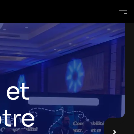
es
ez des
 et