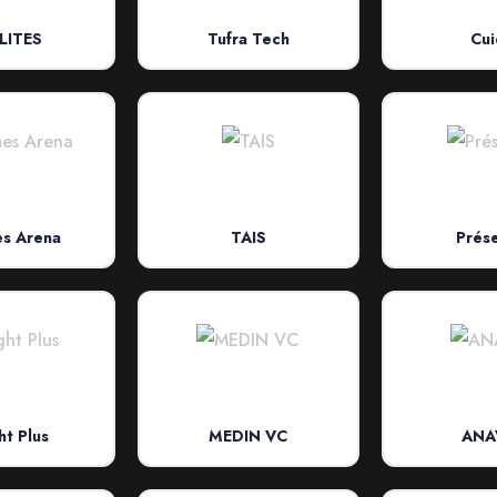
LITES
Tufra Tech
Cui
s Arena
TAIS
Prés
ht Plus
MEDIN VC
ANA