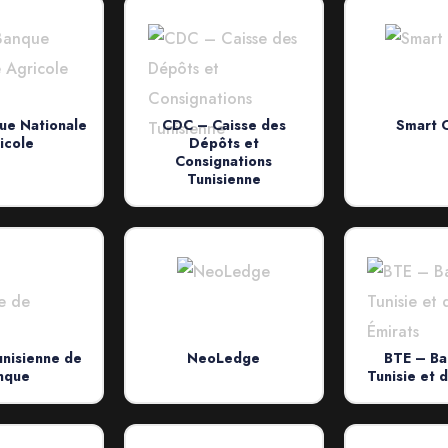
ue Nationale
CDC – Caisse des
Smart C
icole
Dépôts et
Consignations
Tunisienne
unisienne de
NeoLedge
BTE – Ba
nque
Tunisie et 