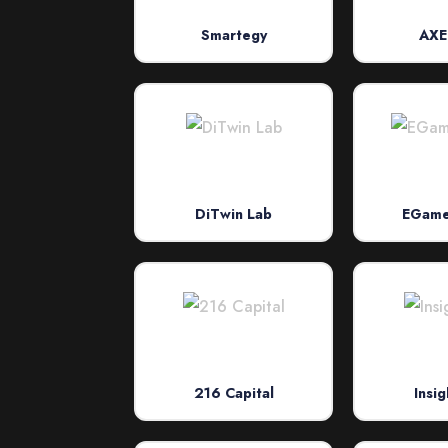
Smartegy
AXE
DiTwin Lab
EGame
216 Capital
Insig