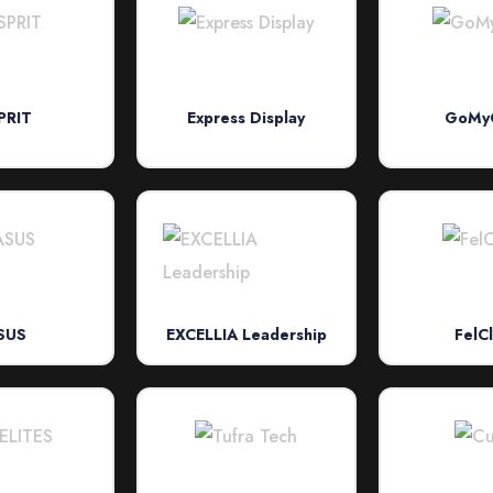
PRIT
Express Display
GoMy
SUS
EXCELLIA Leadership
FelC