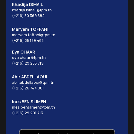
Khadija ISMAIL
khadija.ismail@tpm.tn
(+216) 50 369 582
Maryem TOFFAHI
maryem.toffahi@tpm.tn
(+216) 25 179 465
Eya CHAAR
eya.chaar@tpm.tn
(+216) 29 255 719
Abir ABDELLAOUI
abir.abdellaoui@tpm.tn
(+216) 26 744 001
Ines BEN SLIMEN
ines.benslimen@tpm.tn
(+216) 29 201 713