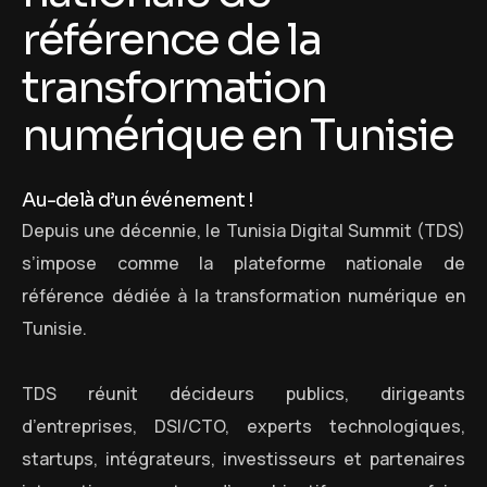
r
é
f
é
r
e
n
c
e
d
e
l
a
t
r
a
n
s
f
o
r
m
a
t
i
o
n
n
u
m
é
r
i
q
u
e
e
n
T
u
n
i
s
i
e
Au-delà d’un événement !
Depuis une décennie, le Tunisia Digital Summit (TDS)
s’impose comme la plateforme nationale de
référence dédiée à la transformation numérique en
Tunisie.
TDS réunit décideurs publics, dirigeants
d’entreprises, DSI/CTO, experts technologiques,
startups, intégrateurs, investisseurs et partenaires