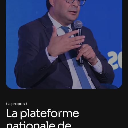
a propos
L
a
p
l
a
t
e
f
o
r
m
e
n
a
t
i
o
n
a
l
e
d
e