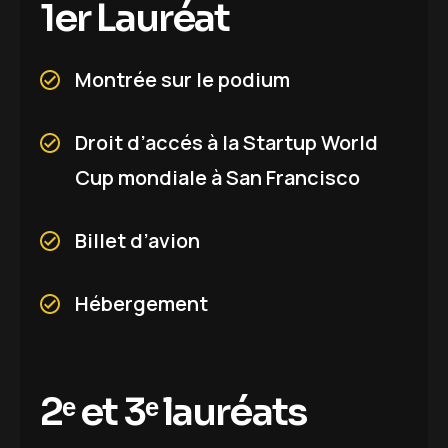
1
e
r
L
a
u
r
é
a
t
Montrée sur le podium
Droit d’accés à la Startup World
Cup mondiale à San Francisco
Billet d’avion
Hébergement
2
ᵉ
e
t
3
ᵉ
l
a
u
r
é
a
t
s