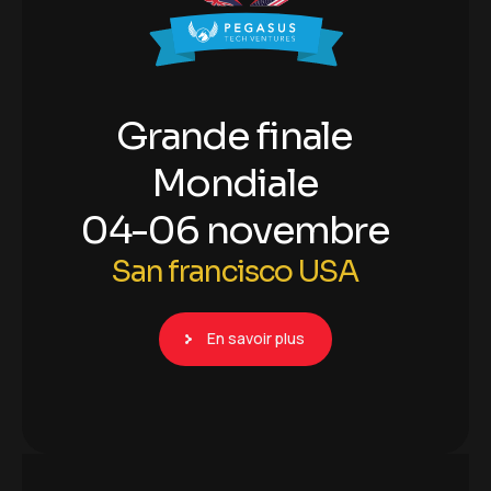
G
r
a
n
d
e
f
i
n
a
l
e
M
o
n
d
i
a
l
e
0
4
-
0
6
n
o
v
e
m
b
r
e
S
a
n
f
r
a
n
c
i
s
c
o
U
S
A
En savoir plus