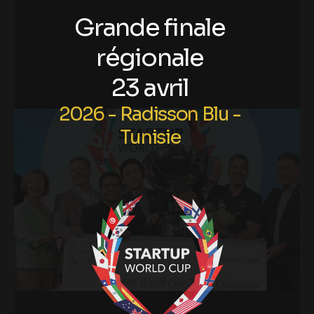
G
r
a
n
d
e
f
i
n
a
l
e
r
é
g
i
o
n
a
l
e
2
3
a
v
r
i
l
2
0
2
6
-
R
a
d
i
s
s
o
n
B
l
u
-
T
u
n
i
s
i
e