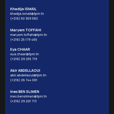
Khadija ISMAIL
khadija.ismail@tpm.tn
(+216) 50 369 582
Maryem TOFFAHI
maryem.toffahi@tpm.tn
(+216) 25 179 465
Eya CHAAR
eya.chaar@tpm.tn
(+216) 29 255 719
Abir ABDELLAOUI
abir.abdellaoui@tpm.tn
(+216) 26 744 001
Ines BEN SLIMEN
ines.benslimen@tpm.tn
(+216) 29 201 713