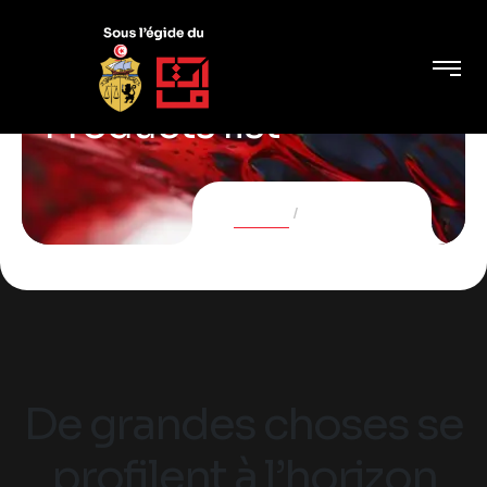
Products list
Accueil
Products list
De grandes choses se
profilent à l’horizon