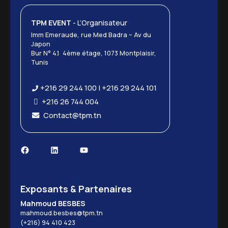
TPM EVENT
- L’Organisateur
Imm Emeraude, rue Med Badra – Av du
Japon
Bur N° 4.1 4ème étage, 1073 Montplaisir,
Tunis
+216 29 244 100 | +216 29 244 101
+216 26 744 004
Contact@tpm.tn
Facebook
LinkedIn
YouTube
Exposants & Partenaires
Mahmoud BESBES
mahmoud.besbes@tpm.tn
(+216) 94 410 423