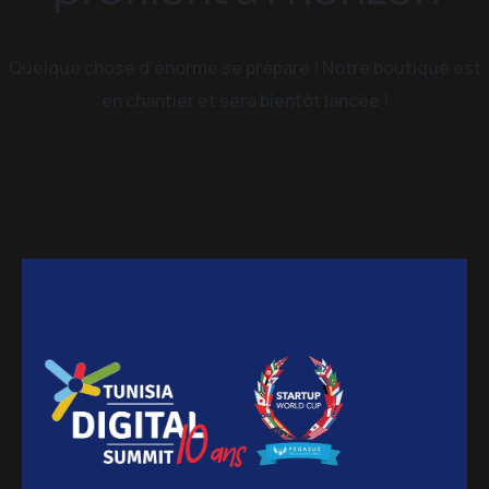
Quelque chose d’énorme se prépare ! Notre boutique est
en chantier et sera bientôt lancée !