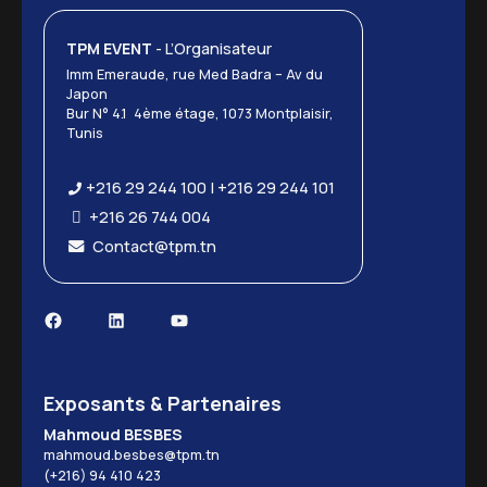
TPM EVENT
- L’Organisateur
Imm Emeraude, rue Med Badra – Av du
Japon
Bur N° 4.1 4ème étage, 1073 Montplaisir,
Tunis
+216 29 244 100 | +216 29 244 101
+216 26 744 004
Contact@tpm.tn
Facebook
LinkedIn
YouTube
Exposants & Partenaires
Mahmoud BESBES
mahmoud.besbes@tpm.tn
(+216) 94 410 423