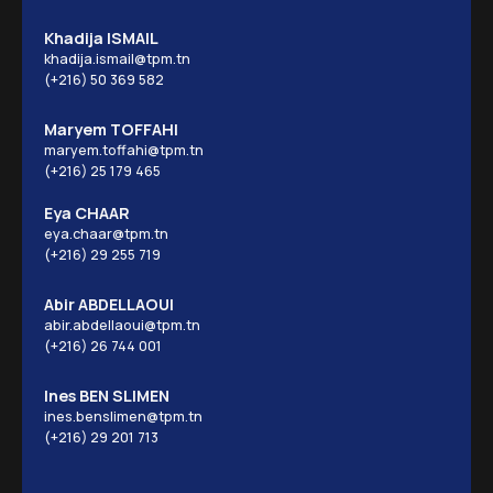
Khadija ISMAIL
khadija.ismail@tpm.tn
(+216) 50 369 582
Maryem TOFFAHI
maryem.toffahi@tpm.tn
(+216) 25 179 465
Eya CHAAR
eya.chaar@tpm.tn
(+216) 29 255 719
Abir ABDELLAOUI
abir.abdellaoui@tpm.tn
(+216) 26 744 001
Ines BEN SLIMEN
ines.benslimen@tpm.tn
(+216) 29 201 713