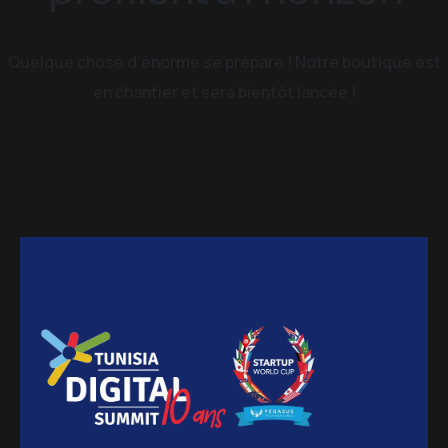
Quelque chose d’énorme se prépare ! Notre boutique est
en chantier et sera bientôt lancée !