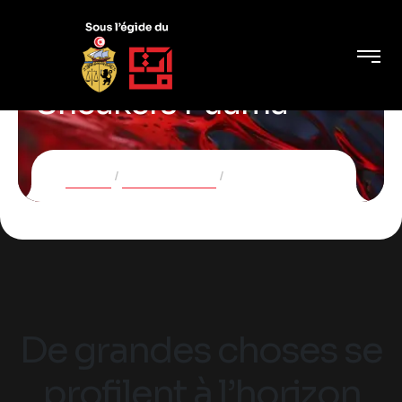
Sneakers Puama
Accueil
Sport sneakers
Sneakers Puama
De grandes choses se
profilent à l’horizon