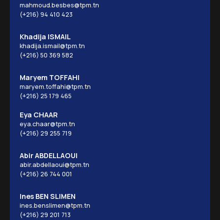
mahmoud.besbes@tpm.tn
(+216) 94 410 423
Khadija ISMAIL
khadija.ismail@tpm.tn
(+216) 50 369 582
Maryem TOFFAHI
maryem.toffahi@tpm.tn
(+216) 25 179 465
Eya CHAAR
eya.chaar@tpm.tn
(+216) 29 255 719
Abir ABDELLAOUI
abir.abdellaoui@tpm.tn
(+216) 26 744 001
Ines BEN SLIMEN
ines.benslimen@tpm.tn
(+216) 29 201 713