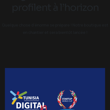
profilent à l’horizon
Quelque chose d’énorme se prépare ! Notre boutique est
en chantier et sera bientôt lancée !